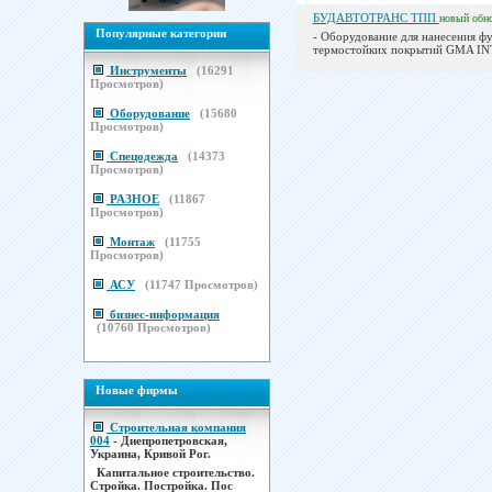
БУДАВТОТРАНС ТПП
новый
обн
Популярные категории
- Оборудование для нанесения ф
термостойких покрытий GMA INTL
Инструменты
(
16291
Просмотров)
Оборудование
(
15680
Просмотров)
Спецодежда
(
14373
Просмотров)
РАЗНОЕ
(
11867
Просмотров)
Монтаж
(
11755
Просмотров)
АСУ
(
11747
Просмотров)
бизнес-информация
(
10760
Просмотров)
Новые фирмы
Строительная компания
004
- Днепропетровская,
Украина, Кривой Рог.
Капитальное строительство.
Стройка. Постройка. Пос