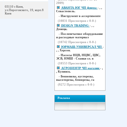
2009)
03110 г.Киев,
АВАНТА-ЮГ ЧП фирма
- , ,
ул.Пироговского, 19, корп.8
Севастополь.
Киев
- Инструмент в ассортименте
(
10831
Просмотров с 0-0-)
DESIGN TRADING
- , ,
Донецк.
- Послепечатное оборудование
и расходные материал
(
10742
Просмотров с 0-0-)
ЮРМАШ-УНИВЕРСАЛ ЧП
-
, , Херсон.
- Насосы НЦВ, НЦВС, ЦВС,
ЭСВ, НМШ - Станки эл. в
(
10553
Просмотров с 0-0-)
АГРОЦЕНТР ЧП магазин
- ,
, Купянск.
- Бензопилы, кусторезы,
высоторезы, бензорезы, га
(
9272
Просмотров с 0-0-)
Реклама