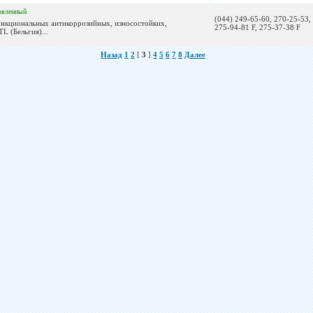
овленный
(044) 249-65-60, 270-25-53,
ункциональных антикоррозийных, износостойких,
275-94-81 F, 275-37-38 F
 (Бельгия)...
Назад
1
2
[
3
]
4
5
6
7
8
Далее