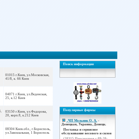
Поиск информации
01015 г.Киев, ул.Московская,
41/8, к. 66 Киев
04071 г.Киев, ул.Веденская,
25, к.12 Киев
Популярные фирмы
,
03150 г.Киев, ул.Федорова,
20, корп.8, к.212 Киев
.ЧП Мельник О. А.
-
Донецкая, Украина, Донецк.
08304 Киев.обл., г.Борисполь,
Поставка и сервисное
ул.Завокзальная, 1 Борисполь
обслуживание весового и силои
(
20315
Просмотров с 09-20-