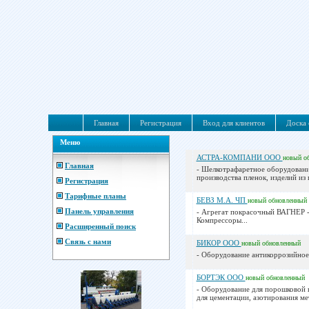
Главная
Регистрация
Вход для клиентов
Доска 
Меню
АСТРА-КОМПАНИ ООО
новый
о
Главная
- Шелкотрафаретное оборудовани
производства пленок, изделий из 
Регистрация
Тарифные планы
БЕВЗ М.А. ЧП
новый
обновленный
Панель управления
- Агрегат покрасочный ВАГНЕР 
Компрессоры...
Расширенный поиск
Связь с нами
БИКОР ООО
новый
обновленный
- Оборудование антикоррозийное.
БОРТЭК ООО
новый
обновленный
- Оборудование для порошковой 
для цементации, азотирования мет