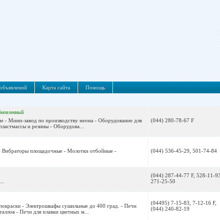
объявлений
Карта сайта
Помощь
бновленный
е - Мини-завод по производству неона - Оборудование для
(044) 280-78-67 F
пластмассы и резины - Оборудова...
- Вибраторы площадочные - Молотки отбойные -
(044) 536-45-29, 501-74-84
(044) 287-44-77 F, 528-11-93
..
271-25-50
(04495) 7-15-83, 7-12-16 F,
покраски - Электрошкафы сушильные до 400 град. - Печи
(044) 240-82-19
аллов - Печи для плавки цветных м...