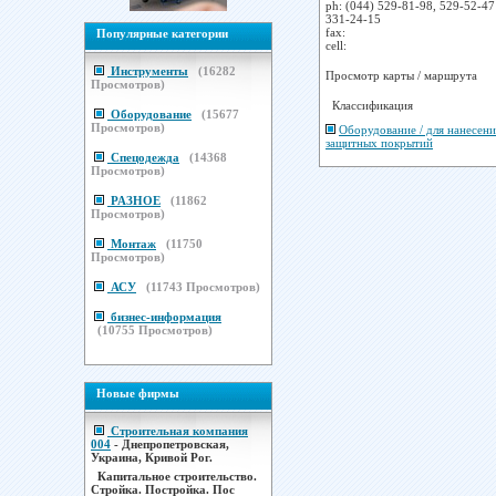
ph:
(044) 529-81-98, 529-52-47 
331-24-15
fax:
Популярные категории
cell:
Инструменты
(
16282
Просмотр карты / маршрута
Просмотров)
Классификация
Оборудование
(
15677
Просмотров)
Оборудование / для нанесени
защитных покрытий
Спецодежда
(
14368
Просмотров)
РАЗНОЕ
(
11862
Просмотров)
Монтаж
(
11750
Просмотров)
АСУ
(
11743
Просмотров)
бизнес-информация
(
10755
Просмотров)
Новые фирмы
Строительная компания
004
- Днепропетровская,
Украина, Кривой Рог.
Капитальное строительство.
Стройка. Постройка. Пос