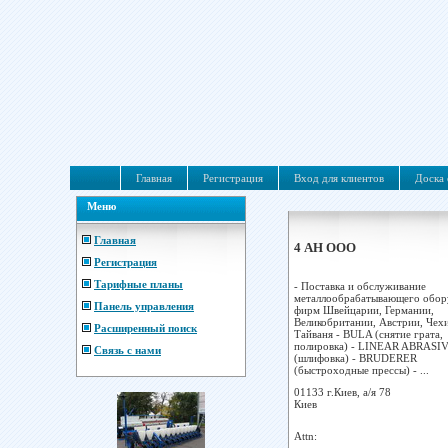
Главная
Регистрация
Вход для клиентов
Доска 
Меню
Главная
4 АН ООО
Регистрация
Тарифные планы
- Поставка и обслуживание
металлообрабатывающего обор
Панель управления
фирм Швейцарии, Германии,
Великобритании, Австрии, Чех
Расширенный поиск
Тайваня - BULA (снятие грата,
полировка) - LINEAR ABRASI
Связь с нами
(шлифовка) - BRUDERER
(быстроходные прессы) - ...
01133 г.Киев, а/я 78
Киев
Attn: