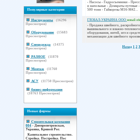
- Насосы - Гидросъемники - Прес
и напольные - Домкраты путевые 
Популярные категории
500 тонн - Гайкорезы М16-М42...
ГЛОБАЛ-УКРАИНА ООО
Инструменты
(
16296
новый
об
Просмотров)
- Продажа швейного, раскройного
вышивального и влажно-теплового
Оборудование
(
15683
оборудования, нитей, игл и средст
Просмотров)
механизации для швейного произво
Спецодежда
(
14375
Назад
1
2
Просмотров)
РАЗНОЕ
(
11870
Просмотров)
Монтаж
(
11760
Просмотров)
АСУ
(
11750
Просмотров)
бизнес-информация
(
10763
Просмотров)
Новые фирмы
Строительная компания
004
- Днепропетровская,
Украина, Кривой Рог.
Капитальное строительство.
Стройка. Постройка. Пос