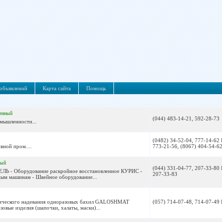
объявлений
Карта сайта
Помощь
енный
(044) 483-14-21, 592-28-73
мышленности...
(0482) 34-52-04, 777-14-62 
вной пром....
773-21-56, (8067) 404-54-6
ный
(044) 331-04-77, 207-33-80 
ЕЛЬ - Оборудование раскройное восстановленное КУРИС -
207-33-83
ым машинам - Швейное оборудование...
атического надевания одноразовых бахил GALOSHMAT
(057) 714-07-48, 714-07-49 
овые изделия (шапочки, халаты, маски)...