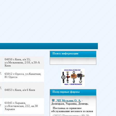
Поиск информации
04050 г.Киев, а/я 55;
ул.Мельникова, 2/10, к.50-А
Киев
F,
65012 г.Одесса, ул.Канатная,
2
81 Одесса
F,
04053 г.Киев, а/я 6 Киев
Популярные фирмы
.ЧП Мельник О. А.
-
61045 г.Харьков,
Донецкая, Украина, Донецк.
F
ул.Клочковская, 222, кв.38
Поставка и сервисное
Харьков
обслуживание весового и силои
(
20315
Просмотров с 09-20-