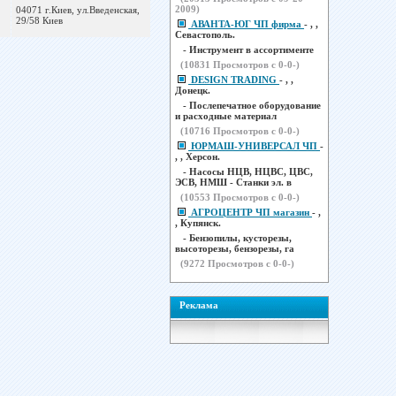
2009)
04071 г.Киев, ул.Введенская,
29/58 Киев
АВАНТА-ЮГ ЧП фирма
- , ,
Севастополь.
- Инструмент в ассортименте
(
10831
Просмотров с 0-0-)
DESIGN TRADING
- , ,
Донецк.
- Послепечатное оборудование
и расходные материал
(
10716
Просмотров с 0-0-)
ЮРМАШ-УНИВЕРСАЛ ЧП
-
, , Херсон.
- Насосы НЦВ, НЦВС, ЦВС,
ЭСВ, НМШ - Станки эл. в
(
10553
Просмотров с 0-0-)
АГРОЦЕНТР ЧП магазин
- ,
, Купянск.
- Бензопилы, кусторезы,
высоторезы, бензорезы, га
(
9272
Просмотров с 0-0-)
Реклама