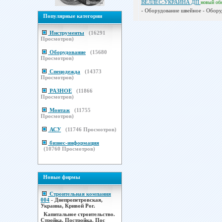
ВЕЛЛЕС-УКРАИНА ДП
новый
об
- Оборудование швейное - Обору
Популярные категории
Инструменты
(
16291
Просмотров)
Оборудование
(
15680
Просмотров)
Спецодежда
(
14373
Просмотров)
РАЗНОЕ
(
11866
Просмотров)
Монтаж
(
11755
Просмотров)
АСУ
(
11746
Просмотров)
бизнес-информация
(
10760
Просмотров)
Новые фирмы
Строительная компания
004
- Днепропетровская,
Украина, Кривой Рог.
Капитальное строительство.
Стройка. Постройка. Пос