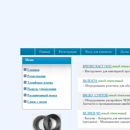
Главная
Регистрация
Вход для клиентов
Доска 
Меню
БРИЛИЗ КАСТ ООО
новый
обновл
Главная
- Инструмент для ювелирной про
Регистрация
ВАЛЕНТА
новый
обновленный
Тарифные планы
- Оборудование резочное для обу
Панель управления
Расширенный поиск
ВАСКО, СУНТОВ
новый
обновлен
- Оборудование раскройное ЧЕП
Связь с нами
Запчасти к промышленным швейн
ВЕЛИЕВ ЧП
новый
обновленный
- Бахилы - Аппараты для автом
(продажа) - Медицинские однораз