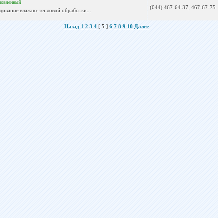
новленный
(044) 467-64-37, 467-67-75
дование влажно-тепловой обработки...
Назад
1
2
3
4
[
5
]
6
7
8
9
10
Далее