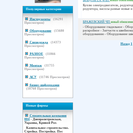
Белоусов ЕА ФЛП
новый
обновленн
Куплю электродвигатели, редуктор
редуктора, насосы разные новые и б
Популярные категории
Инструменты
(
16291
БРАЖЕВСКИЙ ЧП
новый
обновлен
Просмотров)
- Оборудование гладильное - Обо
раскройное - Запчасти к швейном
Оборудование
(
15680
оборудованию - Оборудование шве
Просмотров)
Спецодежда
(
14373
Назад
1
Просмотров)
РАЗНОЕ
(
11866
Просмотров)
Монтаж
(
11755
Просмотров)
АСУ
(
11746
Просмотров)
бизнес-информация
(
10760
Просмотров)
Новые фирмы
Строительная компания
004
- Днепропетровская,
Украина, Кривой Рог.
Капитальное строительство.
Стройка. Постройка. Пос