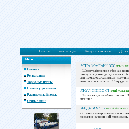
Главная
Регистрация
Вход для клиентов
Доска 
Меню
АСТРА-КОМПАНИ ООО
новый
об
Главная
- Шелкотрафаретное оборудование
завод по производству неона - Об
Регистрация
для производства пленок, изделий 
пластмассы и резины - Оборудова..
Тарифные планы
Панель управления
АТОЛЛ-БИЗНЕС ЧП
новый
обновле
Расширенный поиск
- Запчасти для швейных машин - 
швейное...
Связь с нами
БЕЙДЖ МАСТЕР
новый
обновленн
- Станки универсальные для произ
рекламно-сувенирной продукции..