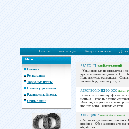
Главная
Регистрация
Вход для клиентов
Доска 
Меню
АВАКС ЧП
новый
обновленный
Главная
- Установки для производства и р
пухо-перьевых подушек УБПРПП-
Регистрация
Используемые материалы: - Синтап
холофайбер, вата, шерсть, п/...
Тарифные планы
Панель управления
АГРОПРОМЭНЕРГО ООО
новый
о
Расширенный поиск
- Счетчики многотарифные (реали
монтаж) - Работы электромонтажн
Связь с нами
Мельницы шаровые для гончарног
производства - Пневмомолоты...
АЛГИ ДИЮР
новый
обновленный
- Запчасти для швейных машин - 
швейное - Оборудование для влаж
обработки...