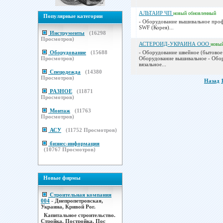
АЛЬТАИР ЧП
новый
обновленный
Популярные категории
- Оборудование вышивальное про
SWF (Корея)...
Инструменты
(
16298
Просмотров)
АСТЕРОИД-УКРАИНА ООО
новы
Оборудование
(
15688
- Оборудование швейное (бытовое 
Просмотров)
Оборудование вышивальное - Обо
вязальное...
Спецодежда
(
14380
Просмотров)
Назад
РАЗНОЕ
(
11871
Просмотров)
Монтаж
(
11763
Просмотров)
АСУ
(
11752
Просмотров)
бизнес-информация
(
10767
Просмотров)
Новые фирмы
Строительная компания
004
- Днепропетровская,
Украина, Кривой Рог.
Капитальное строительство.
Стройка. Постройка. Пос