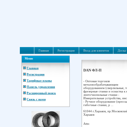
Главная
Регистрация
Вход для клиентов
Доска 
Меню
Главная
DAN ФЛ-П
Регистрация
Тарифные планы
- Оптовая торговля
металлообрабатывающим
Панель управления
оборудованием (сверлильные, т
фрезерные станки и оснастка к 
Расширенный поиск
ленточнопильные станки -
Измерительные устройства, ин
Связь с нами
- Ручное оборудование (прессы
гибочные станки, р ...
61044 г.Харьков, пр.Московски
Харьков
Attn: