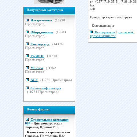
ph:
(057) 719-35-54, 716-19-36
fax:
cell:
Популярные категории
Просмотр карты / маршрута
Инструменты
(
16298
Просмотров)
Классификация
Оборудование / для легкой
Оборудование
(
15683
промышленности
Просмотров)
Спецодежда
(
14376
Просмотров)
РАЗНОЕ
(
11870
Просмотров)
Монтаж
(
11762
Просмотров)
АСУ
(
11750
Просмотров)
бизнес-информация
(
10764
Просмотров)
Новые фирмы
Строительная компания
004
- Днепропетровская,
Украина, Кривой Рог.
Капитальное строительство.
Стройка. Постройка. Пос