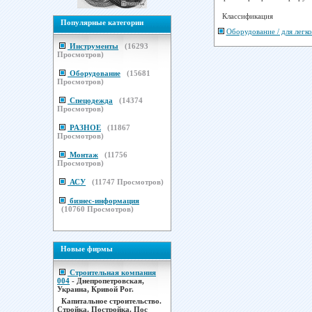
Классификация
Популярные категории
Оборудование / для лег
Инструменты
(
16293
Просмотров)
Оборудование
(
15681
Просмотров)
Спецодежда
(
14374
Просмотров)
РАЗНОЕ
(
11867
Просмотров)
Монтаж
(
11756
Просмотров)
АСУ
(
11747
Просмотров)
бизнес-информация
(
10760
Просмотров)
Новые фирмы
Строительная компания
004
- Днепропетровская,
Украина, Кривой Рог.
Капитальное строительство.
Стройка. Постройка. Пос