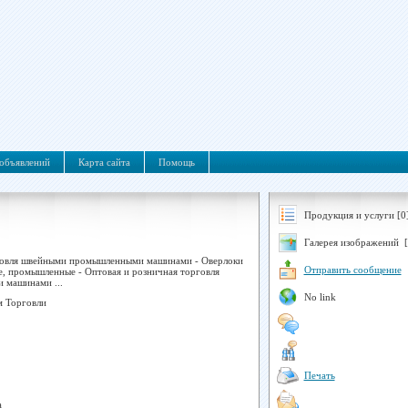
объявлений
Карта сайта
Помощь
Продукция и услуги [0
Галерея изображений [
рговля швейными промышленными машинами - Оверлоки
Отправить сообщение
, промышленные - Оптовая и розничная торговля
 машинами ...
No link
м Торговли
Печать
а