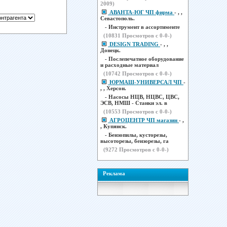
2009)
АВАНТА-ЮГ ЧП фирма
- , ,
Севастополь.
- Инструмент в ассортименте
(
10831
Просмотров с 0-0-)
DESIGN TRADING
- , ,
Донецк.
- Послепечатное оборудование
и расходные материал
(
10742
Просмотров с 0-0-)
ЮРМАШ-УНИВЕРСАЛ ЧП
-
, , Херсон.
- Насосы НЦВ, НЦВС, ЦВС,
ЭСВ, НМШ - Станки эл. в
(
10553
Просмотров с 0-0-)
АГРОЦЕНТР ЧП магазин
- ,
, Купянск.
- Бензопилы, кусторезы,
высоторезы, бензорезы, га
(
9272
Просмотров с 0-0-)
Реклама