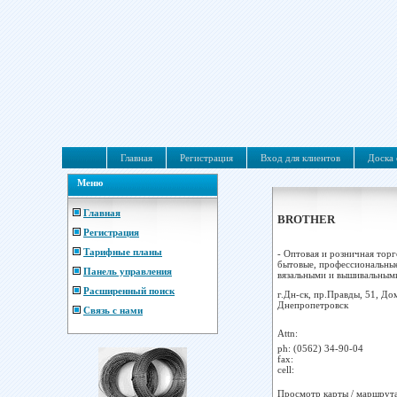
Главная
Регистрация
Вход для клиентов
Доска 
Меню
Главная
BROTHER
Регистрация
Тарифные планы
- Оптовая и розничная то
бытовые, профессиональные
Панель управления
вязальными и вышивальными
Расширенный поиск
г.Дн-ск, пр.Правды, 51, До
Днепропетровск
Связь с нами
Attn:
ph:
(0562) 34-90-04
fax:
cell:
Просмотр карты / маршрут