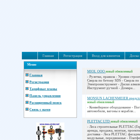
Главная
Регистрация
Вход для клиентов
Доска 
Меню
MIOL ООО
новый
обновленный
Главная
- Рулетки, правила - Уровни строи
Сверла по бетону SDS - Сверла по 
Регистрация
Электроинструмент - Диски алмазн
Инструмент ручной - Домкра...
Тарифные планы
Панель управления
MONSUN LACHENMEIER представ
новый
обновленный
Расширенный поиск
- Конвейерное оборудование - По
Связь с нами
автомобили, вагоны и корабли...
PLETTAC LTD
новый
обновленный
- Леса строительные PLETTAC (Ге
аренда, продажа, монтаж, проекти
доставка - Леса PLETTAC: фасадн
модульные, передвижные - Платфо