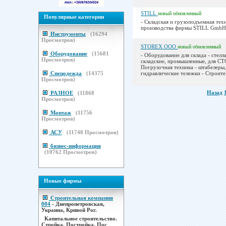
STILL
новый
обновленный
Популярные категории
- Складская и грузоподъемная тех
производства фирмы STILL GmbH.
Инструменты
(
16294
Просмотров)
STOREX ООО
новый
обновленный
Оборудование
(
15681
- Оборудование для склада - стелл
Просмотров)
складские, промышленные, для СТ
Погрузочная техника - штабелеры,
Спецодежда
(
14375
гидравлические тележки - Строите.
Просмотров)
Назад
РАЗНОЕ
(
11868
Просмотров)
Монтаж
(
11756
Просмотров)
АСУ
(
11748
Просмотров)
бизнес-информация
(
10762
Просмотров)
Новые фирмы
Строительная компания
004
- Днепропетровская,
Украина, Кривой Рог.
Капитальное строительство.
Стройка. Постройка. Пос