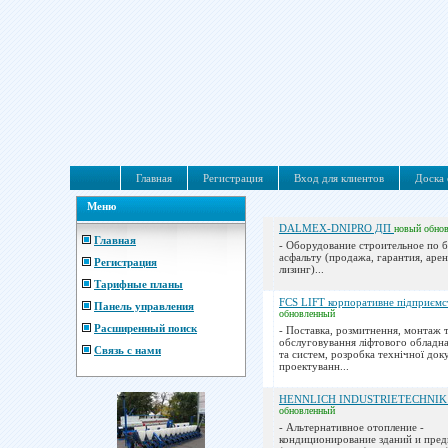
Главная
Регистрация
Вход для клиентов
Доска 
Меню
DALMEX-DNIPRO ДП
новый
обно
Главная
- Оборудование строительное по б
асфальту (продажа, гарантия, арен
Регистрация
лизинг)...
Тарифные планы
FCS LIFT корпоративне підприєм
Панель управления
обновленный
Расширенный поиск
- Поставка, розмитнення, монтаж т
обслуговування ліфтового обладна
Связь с нами
та систем, розробка технічної док
проектуванн...
HENNLICH INDUSTRIETECHNIK s
обновленный
- Альтернативное отопление -
кондиционирование зданий и пре