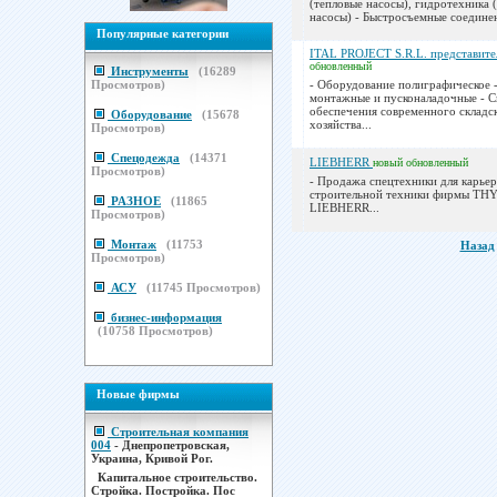
(тепловые насосы), гидротехника 
насосы) - Быстросъемные соединени
Популярные категории
ITAL PROJECT S.R.L. представит
обновленный
Инструменты
(
16289
Просмотров)
- Оборудование полиграфическое 
монтажные и пусконаладочные - 
обеспечения современного складс
Оборудование
(
15678
хозяйства...
Просмотров)
Спецодежда
(
14371
LIEBHERR
новый
обновленный
Просмотров)
- Продажа спецтехники для карьер
строительной техники фирмы T
РАЗНОЕ
(
11865
LIEBHERR...
Просмотров)
Монтаж
(
11753
Назад
Просмотров)
АСУ
(
11745
Просмотров)
бизнес-информация
(
10758
Просмотров)
Новые фирмы
Строительная компания
004
- Днепропетровская,
Украина, Кривой Рог.
Капитальное строительство.
Стройка. Постройка. Пос