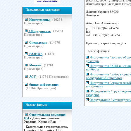
(сжатия), ДОУ (универсальные)
Динамометры накладные (измери
Популярные категории
Донецк
Украина
83020
Донецкая
Инструменты
(
16298
Attn: Олег Анатольевич
Просмотров)
ph:
+380(67)620-45-24
Оборудование
(
15683
fax:
Просмотров)
cell:
+380(67)620-45-24
Спецодежда
(
14376
Просмотр карты / маршрута
Просмотров)
Классификация
РАЗНОЕ
(
11870
Инструменты / весовое обор
Просмотров)
дозаторы
Монтаж
(
11761
Инструменты / КИП и испыт
Просмотров)
приборы
Инструменты / лабораторное
АСУ
(
11750
Просмотров)
оборудование и приборы
Инструменты / строительный
бизнес-информация
инструмент
(
10764
Просмотров)
Оборудование / грузоподъем
складское
Оборудование / металлургич
Новые фирмы
Строительная компания
004
- Днепропетровская,
Украина, Кривой Рог.
Капитальное строительство.
Стройка. Постройка. Пос