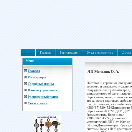
Главная
Регистрация
Вход для клиентов
Доска 
Меню
Главная
.ЧП Мельник О. А.
Регистрация
Поставка и сервисное обслужи
Тарифные планы
весового и силоизмерительного
оборудования: граммометров,
Панель управления
динамометров общего назначен
Расширенный поиск
образцовых, измерителей натя
троса, весов крановых, лабора
Связь с нами
платформенных, автомобильных
+380(67)6204524Динамометр 
образцовые ДОСМ, ДОР, ДОУ,
Граммометры, Весы и др.:
+380676204524:Динамометр
механический ДПУ от 10кг до
50тонн,Динамометры образцов
системы Токаря ДОР (растяжен