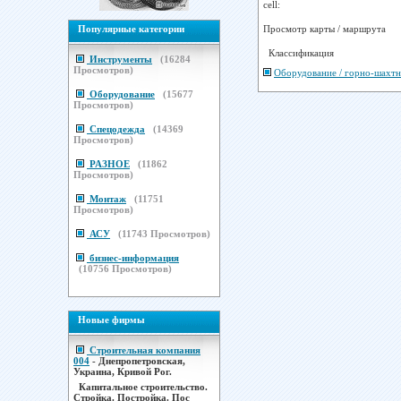
cell:
Просмотр карты / маршрута
Популярные категории
Классификация
Инструменты
(
16284
Просмотров)
Оборудование / горно-шахт
Оборудование
(
15677
Просмотров)
Спецодежда
(
14369
Просмотров)
РАЗНОЕ
(
11862
Просмотров)
Монтаж
(
11751
Просмотров)
АСУ
(
11743
Просмотров)
бизнес-информация
(
10756
Просмотров)
Новые фирмы
Строительная компания
004
- Днепропетровская,
Украина, Кривой Рог.
Капитальное строительство.
Стройка. Постройка. Пос