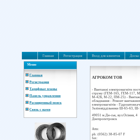
Главная
Регистрация
Вход для клиентов
Доска 
Меню
Главная
АГРОКОМ ТОВ
Регистрация
Тарифные планы
- Вантажнi електромагнiти пос
струму (ГЕМ-165, ГЕМ-117, М
Панель управления
М-42Б, М-22, ПМ-25) - Вантаж
обладнання - Ремонт вантажни
Расширенный поиск
електромагнітів - Гідроштовхач
Залізовіддільники Ш-65-63, Ш-1
Связь с нами
49051 м.Дн-ськ, вул.Осіння, 4
Днепропетровск
Attn:
ph:
(0562) 38-85-07 F
fax: