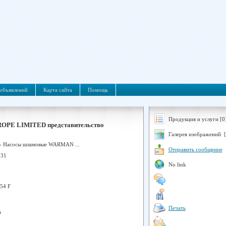
объявлений
Карта сайта
Помощь
Продукция и услуги [0
PE LIMITED представительство
Галерея изображений [
 Насосы шламовые WARMAN ...
Отправить сообщение
 31
No link
-54 F
Печать
а