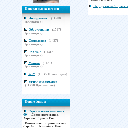
Оборудование / горно-ш
Популярные категории
Инструменты
(
16289
Просмотров)
Оборудование
(
15678
Просмотров)
Спецодежда
(
14371
Просмотров)
РАЗНОЕ
(
11865
Просмотров)
Монтаж
(
11753
Просмотров)
АСУ
(
11745
Просмотров)
бизнес-информация
(
10758
Просмотров)
Новые фирмы
Строительная компания
004
- Днепропетровская,
Украина, Кривой Рог.
Капитальное строительство.
Стройка. Постройка. Пос