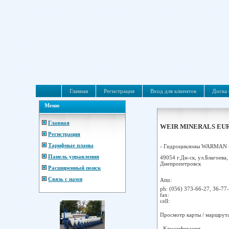
Главная
Регистрация
Вход для клиентов
Доска 
Меню
Главная
WEIR MINERALS EURO
Регистрация
Тарифные планы
- Гидроциклоны WARMAN -
Панель управления
49054 г.Дн-ск, ул.Благоева,
Днепропетровск
Расширенный поиск
Связь с нами
Attn:
ph:
(056) 373-66-27, 36-77
fax:
cell:
Просмотр карты / маршрут
Классификация