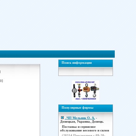
Поиск информации
]
0]
Популярные фирмы
.ЧП Мельник О. А.
-
Донецкая, Украина, Донецк.
Поставка и сервисное
обслуживание весового и силои
(
20314
Просмотров с 09-20-