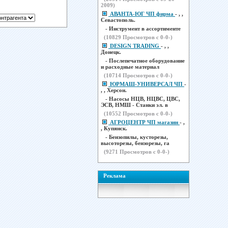
2009)
АВАНТА-ЮГ ЧП фирма
- , ,
Севастополь.
- Инструмент в ассортименте
(
10829
Просмотров с 0-0-)
DESIGN TRADING
- , ,
Донецк.
- Послепечатное оборудование
и расходные материал
(
10714
Просмотров с 0-0-)
ЮРМАШ-УНИВЕРСАЛ ЧП
-
, , Херсон.
- Насосы НЦВ, НЦВС, ЦВС,
ЭСВ, НМШ - Станки эл. в
(
10552
Просмотров с 0-0-)
АГРОЦЕНТР ЧП магазин
- ,
, Купянск.
- Бензопилы, кусторезы,
высоторезы, бензорезы, га
(
9271
Просмотров с 0-0-)
Реклама