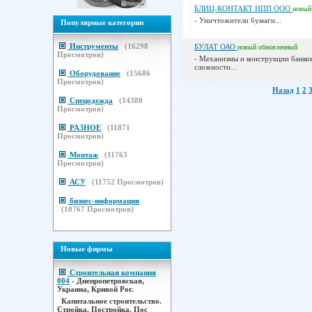
БЛИЦ-КОНТАКТ НПП ООО
новый
- Уничтожители бумаги...
Популярные категории
Инструменты
(
16298
БУЛАТ ОАО
новый
обновленный
Просмотров)
- Механизмы и конструкции банко
сложности...
Оборудование
(
15686
Просмотров)
Назад
1
2
Спецодежда
(
14380
Просмотров)
РАЗНОЕ
(
11871
Просмотров)
Монтаж
(
11763
Просмотров)
АСУ
(
11752
Просмотров)
бизнес-информация
(
10767
Просмотров)
Новые фирмы
Строительная компания
004
- Днепропетровская,
Украина, Кривой Рог.
Капитальное строительство.
Стройка. Постройка. Пос