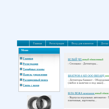
Главная
Регистрация
Вход для клиентов
Доска 
Меню
Главная
БЕЛЫЙ ЧП
новый
обновленный
- Стеллажи - Детекторы...
Регистрация
Тарифные планы
Панель управления
БИАТРОН-6 КП ООО ВИЗАРД
но
Расширенный поиск
- Детекторы банкнот - Оборудован
(любое в наличии и под заказ)...
Связь с нами
БІЛА ВЕЖА компания
новый
обнов
- Корпусы игральных автоматов -
платежные, картоматы...