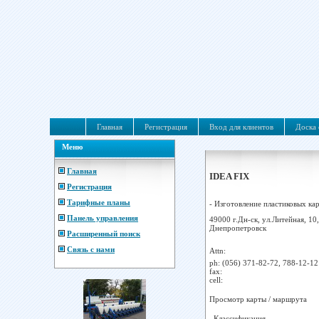
Главная
Регистрация
Вход для клиентов
Доска 
Меню
Главная
IDEA FIX
Регистрация
Тарифные планы
- Изготовление пластиковых карт
Панель управления
49000 г.Дн-ск, ул.Литейная, 10,
Днепропетровск
Расширенный поиск
Связь с нами
Attn:
ph:
(056) 371-82-72, 788-12-12
fax:
cell:
Просмотр карты / маршрута
Классификация