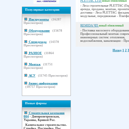
PLETTAC LTD
новый
обновленный
- Леса строительные PLETTAC (Ге
аренда, продажа, монтаж, проекти
Популярные категории
доставка - Леса PLETTAC: фасадн
модульные, передвижные - Платфо
Инструменты
(
16287
Просмотров)
REMIDA ЧП
новый
обновленный
- Поставка насосного оборудован
Оборудование
(
15678
Профессиональный монтаж совре
Просмотров)
инженерных систем: отопления,
водоснабжения, канализации - Про
Спецодежда
(
14370
Просмотров)
Назад
1
2
РАЗНОЕ
(
11864
Просмотров)
Монтаж
(
11751
Просмотров)
АСУ
(
11745
Просмотров)
бизнес-информация
(
10757
Просмотров)
Новые фирмы
Строительная компания
004
- Днепропетровская,
Украина, Кривой Рог.
Капитальное строительство.
Стройка. Постройка. Пос