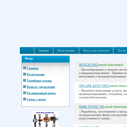
Главная
Регистрация
Вход для клиентов
Доска 
Меню
MTECH ООО
новый
обновленный
Главная
- Проектирование и монтаж систе
и кондиционирования - Прямые по
Регистрация
вентиляции и кондиционирования..
Тарифные планы
ON LINE AZOV ООО
новый
обновл
Панель управления
- Проектно-монтажные услуги: ве
Расширенный поиск
кондиционирование, отопление, г
холодообеспечение...
Связь с нами
PARK STONE ТМ
новый
обновленн
- Разработка, изготовление и прод
полиуретановых форм для произво
искусственного камня...