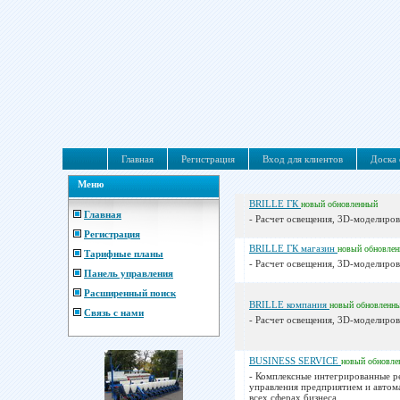
Главная
Регистрация
Вход для клиентов
Доска 
Меню
BRILLE ГК
новый
обновленный
Главная
- Расчет освещения, 3D-моделиров
Регистрация
BRILLE ГК магазин
новый
обновле
Тарифные планы
- Расчет освещения, 3D-моделиров
Панель управления
Расширенный поиск
BRILLE компания
новый
обновленн
Связь с нами
- Расчет освещения, 3D-моделиров
BUSINESS SERVICE
новый
обновле
- Комплексные интегрированные 
управления предприятием и автом
всех сферах бизнеса...