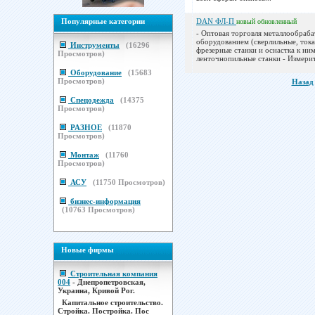
Популярные категории
DAN ФЛ-П
новый
обновленный
- Оптовая торговля металлообра
оборудованием (сверлильные, ток
Инструменты
(
16296
фрезерные станки и оснастка к ним
Просмотров)
ленточнопильные станки - Измерит
Оборудование
(
15683
Просмотров)
Назад
Спецодежда
(
14375
Просмотров)
РАЗНОЕ
(
11870
Просмотров)
Монтаж
(
11760
Просмотров)
АСУ
(
11750
Просмотров)
бизнес-информация
(
10763
Просмотров)
Новые фирмы
Строительная компания
004
- Днепропетровская,
Украина, Кривой Рог.
Капитальное строительство.
Стройка. Постройка. Пос