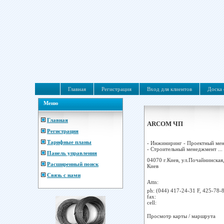
Главная
Регистрация
Вход для клиентов
Доска 
Меню
Главная
ARCOM ЧП
Регистрация
Тарифные планы
- Инжиниринг - Проектный ме
- Строительный менеджмент ...
Панель управления
04070 г.Киев, ул.Почайнинская,
Расширенный поиск
Киев
Связь с нами
Attn:
ph:
(044) 417-24-31 F, 425-78-
fax:
cell:
Просмотр карты / маршрута