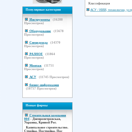
Классификация
Популярные категории
АСУ / НИИ, технологии, усл
Инструменты
(
16288
Просмотров)
Оборудование
(
15678
Просмотров)
Спецодежда
(
14370
Просмотров)
РАЗНОЕ
(
11864
Просмотров)
Монтаж
(
11751
Просмотров)
АСУ
(
11745
Просмотров)
бизнес-информация
(
10757
Просмотров)
Новые фирмы
Строительная компания
004
- Днепропетровская,
Украина, Кривой Рог.
Капитальное строительство.
Стройка. Постройка. Пос