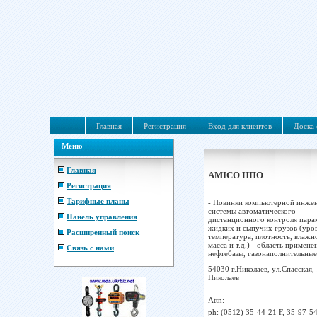
Главная
Регистрация
Вход для клиентов
Доска 
Меню
Главная
AMICO НПО
Регистрация
Тарифные планы
- Новинки компьютерной инжен
системы автоматического
Панель управления
дистанционного контроля пара
жидких и сыпучих грузов (уров
Расширенный поиск
температура, плотность, влажн
масса и т.д.) - область примене
Связь с нами
нефтебазы, газонаполнительные 
54030 г.Николаев, ул.Спасская,
Николаев
Attn:
ph:
(0512) 35-44-21 F, 35-97-54