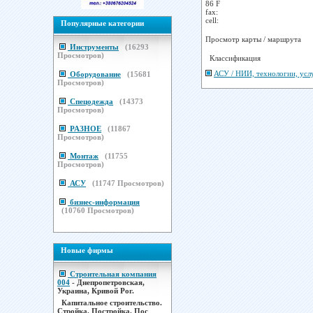
86 F
fax:
cell:
Популярные категории
Просмотр карты / маршрута
Инструменты
(
16293
Просмотров)
Классификация
АСУ / НИИ, технологии, усл
Оборудование
(
15681
Просмотров)
Спецодежда
(
14373
Просмотров)
РАЗНОЕ
(
11867
Просмотров)
Монтаж
(
11755
Просмотров)
АСУ
(
11747
Просмотров)
бизнес-информация
(
10760
Просмотров)
Новые фирмы
Строительная компания
004
- Днепропетровская,
Украина, Кривой Рог.
Капитальное строительство.
Стройка. Постройка. Пос